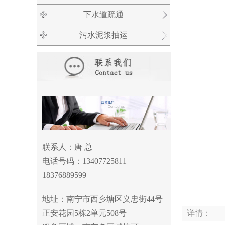
下水道疏通
污水泥浆抽运
联系人：唐 总
电话号码：13407725811
18376889599
地址：南宁市西乡塘区义忠街
44
号
详情：
正安花园
5
栋
2
单元
508
号