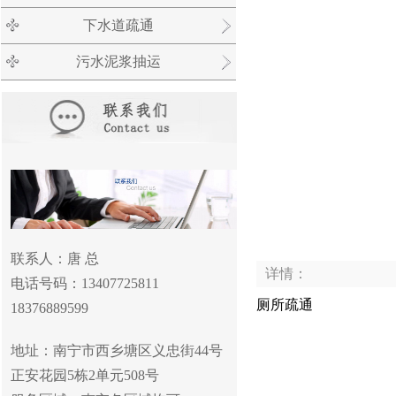
下水道疏通
污水泥浆抽运
联系人：唐 总
详情：
电话号码：13407725811
厕所疏通
18376889599
地址：南宁市西乡塘区义忠街
44
号
正安花园
5
栋
2
单元
508
号