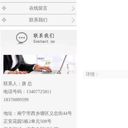
在线留言
联系我们
详情：
联系人：唐 总
电话号码：13407725811
18376889599
地址：南宁市西乡塘区义忠街
44
号
正安花园
5
栋
2
单元
508
号