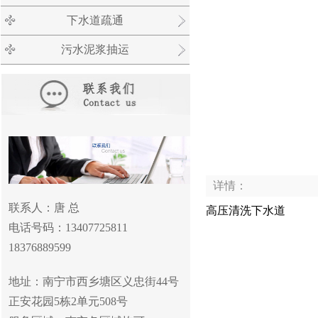
下水道疏通
污水泥浆抽运
详情：
联系人：唐 总
高压清洗下水道
电话号码：13407725811
18376889599
地址：南宁市西乡塘区义忠街
44
号
正安花园
5
栋
2
单元
508
号